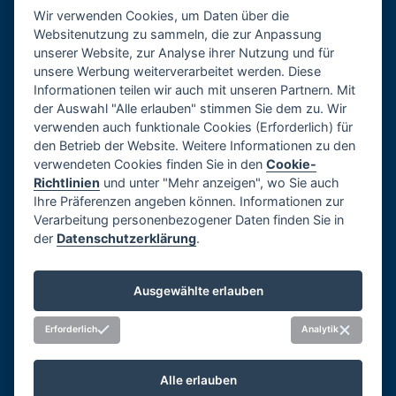
Wir verwenden Cookies, um Daten über die
Mehr
Websitenutzung zu sammeln, die zur Anpassung
unserer Website, zur Analyse ihrer Nutzung und für
unsere Werbung weiterverarbeitet werden. Diese
Informationen teilen wir auch mit unseren Partnern. Mit
Firmenprofil
der Auswahl "Alle erlauben" stimmen Sie dem zu. Wir
Karriere
verwenden auch funktionale Cookies (Erforderlich) für
den Betrieb der Website. Weitere Informationen zu den
Referenzen
verwendeten Cookies finden Sie in den
Cookie-
Datenschutzerklärung
Richtlinien
und unter "Mehr anzeigen", wo Sie auch
Impressum
Ihre Präferenzen angeben können. Informationen zur
Whistleblowing
Verarbeitung personenbezogener Daten finden Sie in
der
Datenschutzerklärung
.
Informationen zur Verwendung Cookies
Cookies verwalten
Ausgewählte erlauben
Soziale Netzwerke
Erforderlich
Analytik
Alle erlauben