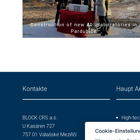
Construction of new ALS laboratories in
Pardubice
Kontakte
Haupt A
BLOCK CRS a.s.
High-tec
U Kasáren 727
Reinräu
Cookie-Einstellu
757 01 Valašské Meziříčí
Dienstle