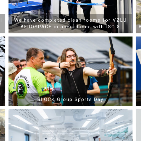
l
We have completed clean rooms for VZLU
AEROSPACE in accordance with ISO 8
Mehr Informationen
BLOCK Group Sports Day
Mehr Informationen