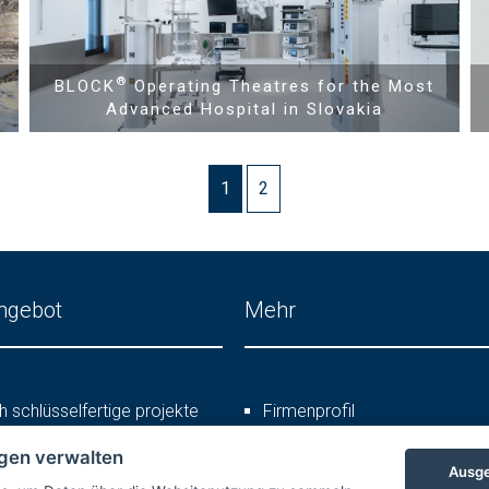
®
BLOCK
Operating Theatres for the Most
Advanced Hospital in Slovakia
1
2
ngebot
Mehr
h schlüsselfertige projekte
Firmenprofil
me
Karriere
ngen verwalten
istungen
Referenzen
Ausge