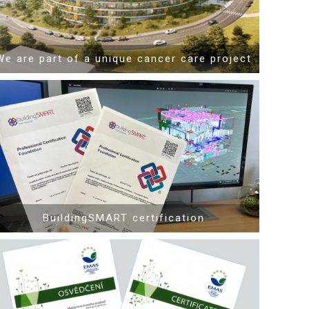
We are part of a unique cancer care project
Mehr Informationen
BuildingSMART certification
Mehr Informationen