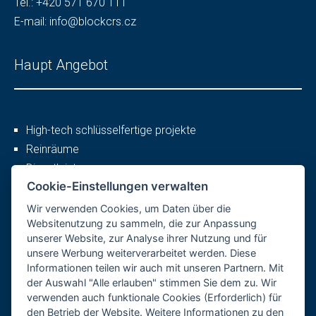
Tel.:
+420 571 670 111
E-mail:
info@blockcrs.cz
Haupt Angebot
High-tech schlüsselfertige projekte
Reinräume
Dienstleistungen
Cookie-Einstellungen verwalten
Wir verwenden Cookies, um Daten über die
Mehr
Websitenutzung zu sammeln, die zur Anpassung
unserer Website, zur Analyse ihrer Nutzung und für
unsere Werbung weiterverarbeitet werden. Diese
Informationen teilen wir auch mit unseren Partnern. Mit
Firmenprofil
der Auswahl "Alle erlauben" stimmen Sie dem zu. Wir
Karriere
verwenden auch funktionale Cookies (Erforderlich) für
den Betrieb der Website. Weitere Informationen zu den
Referenzen