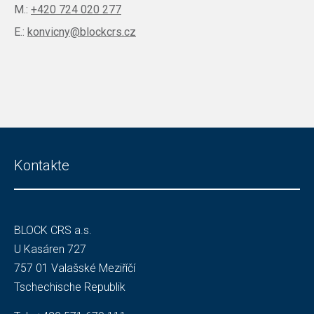
M.:
+420 724 020 277
E.:
konvicny@blockcrs.cz
Kontakte
BLOCK CRS a.s.
U Kasáren 727
757 01 Valašské Meziříčí
Tschechische Republik