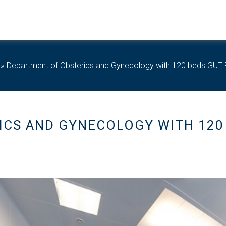
Department of Obsterics and Gynecology with 120 beds GUT
CS AND GYNECOLOGY WITH 120 