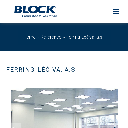
Home
Reference
Ferring-Léčiva, a.s.
FERRING-LÉČIVA, A.S.