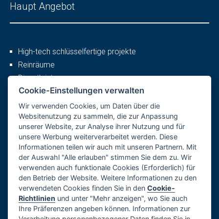
Haupt Angebot
High-tech schlüsselfertige projekte
Reinräume
Dienstleistungen
Cookie-Einstellungen verwalten
Wir verwenden Cookies, um Daten über die
Mehr
Websitenutzung zu sammeln, die zur Anpassung
unserer Website, zur Analyse ihrer Nutzung und für
unsere Werbung weiterverarbeitet werden. Diese
Informationen teilen wir auch mit unseren Partnern. Mit
Firmenprofil
der Auswahl "Alle erlauben" stimmen Sie dem zu. Wir
Karriere
verwenden auch funktionale Cookies (Erforderlich) für
den Betrieb der Website. Weitere Informationen zu den
Referenzen
verwendeten Cookies finden Sie in den
Cookie-
Datenschutzerklärung
Richtlinien
und unter "Mehr anzeigen", wo Sie auch
Impressum
Ihre Präferenzen angeben können. Informationen zur
Verarbeitung personenbezogener Daten finden Sie in