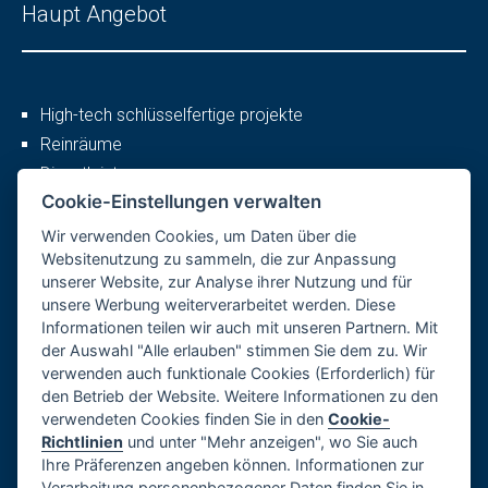
Haupt Angebot
High-tech schlüsselfertige projekte
Reinräume
Dienstleistungen
Cookie-Einstellungen verwalten
Wir verwenden Cookies, um Daten über die
Mehr
Websitenutzung zu sammeln, die zur Anpassung
unserer Website, zur Analyse ihrer Nutzung und für
unsere Werbung weiterverarbeitet werden. Diese
Informationen teilen wir auch mit unseren Partnern. Mit
Firmenprofil
der Auswahl "Alle erlauben" stimmen Sie dem zu. Wir
Karriere
verwenden auch funktionale Cookies (Erforderlich) für
den Betrieb der Website. Weitere Informationen zu den
Referenzen
verwendeten Cookies finden Sie in den
Cookie-
Datenschutzerklärung
Richtlinien
und unter "Mehr anzeigen", wo Sie auch
Impressum
Ihre Präferenzen angeben können. Informationen zur
Verarbeitung personenbezogener Daten finden Sie in