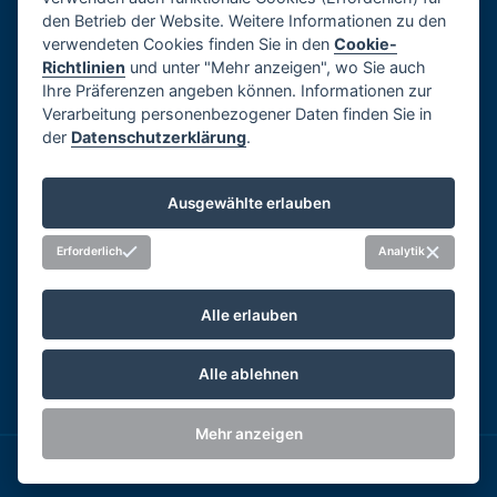
den Betrieb der Website. Weitere Informationen zu den
Referenzen
verwendeten Cookies finden Sie in den
Cookie-
Datenschutzerklärung
Richtlinien
und unter "Mehr anzeigen", wo Sie auch
Impressum
Ihre Präferenzen angeben können. Informationen zur
Whistleblowing
Verarbeitung personenbezogener Daten finden Sie in
der
Datenschutzerklärung
.
Informationen zur Verwendung Cookies
Cookies verwalten
Ausgewählte erlauben
Soziale Netzwerke
Erforderlich
Analytik
Alle erlauben
Alle ablehnen
Mehr anzeigen
®
Copyright 2026 BLOCK
|
Webdesign by
Spaneco