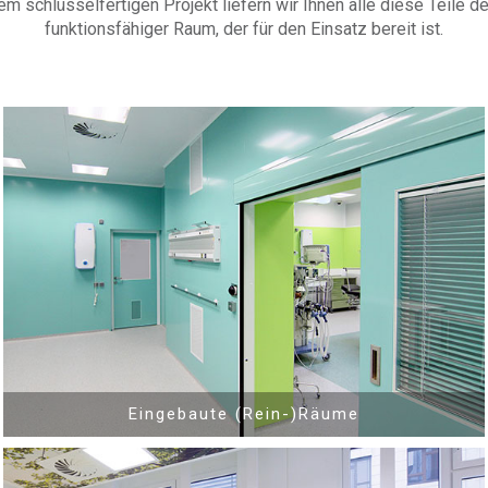
nem schlüsselfertigen Projekt liefern wir Ihnen alle diese Teile d
funktionsfähiger Raum, der für den Einsatz bereit ist.
®
®
®
Eingebaute (Rein-)Räume