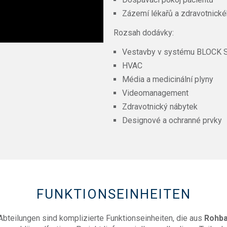
Zázemí lékařů a zdravotnick
Rozsah dodávky:
Vestavby v systému BLOCK S
HVAC
Média a medicinální plyny
Videomanagement
Zdravotnický nábytek
Designové a ochranné prvky
FUNKTIONSEINHEITEN
teilungen sind komplizierte Funktionseinheiten, die aus
Rohba