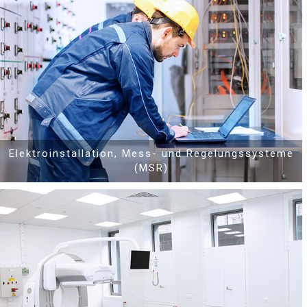
Wir bieten komplette schlüsselfertige Ausstattung mit
Medizintechnik:
Elektroinstallation, Mess- und Regelungssysteme
(MSR)