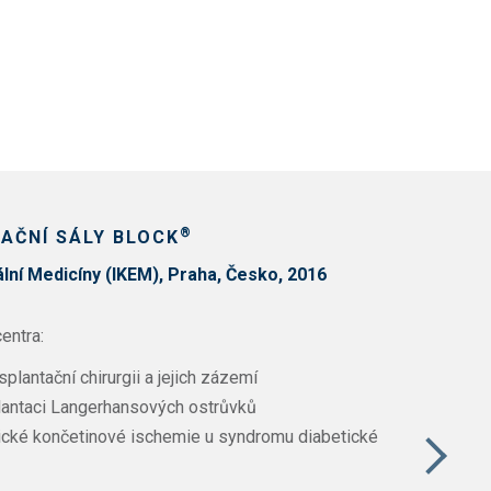
®
AČNÍ SÁLY
BLOCK
ální Medicíny (IKEM), Praha, Česko, 2016
entra:
splantační chirurgii a jejich zázemí
plantaci Langerhansových ostrůvků
tické končetinové ischemie u syndromu diabetické