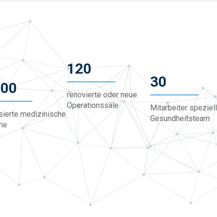
120
30
000
renovierte oder neue
Operationssäle
Mitarbeiter speziell
isierte medizinische
Gesundheitsteam
me