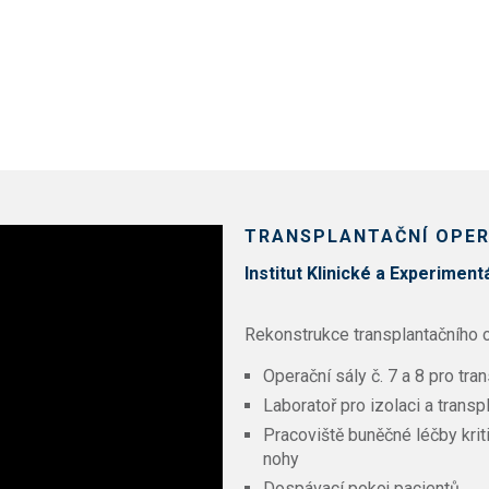
TRANSPLANTAČNÍ OPER
Institut Klinické a Experiment
Rekonstrukce transplantačního c
Operační sály č. 7 a 8 pro tran
Laboratoř pro izolaci a trans
Pracoviště buněčné léčby kri
nohy
Dospávací pokoj pacientů